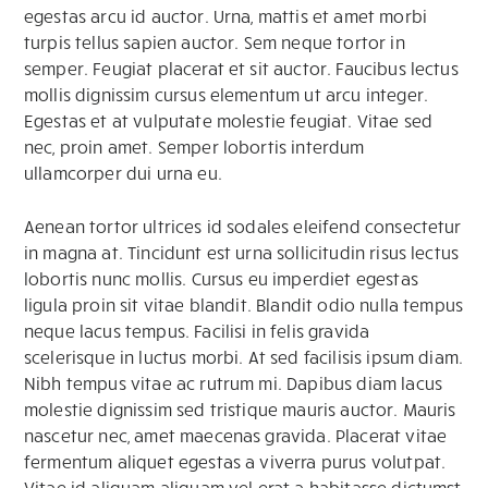
egestas arcu id auctor. Urna, mattis et amet morbi
turpis tellus sapien auctor. Sem neque tortor in
semper. Feugiat placerat et sit auctor. Faucibus lectus
mollis dignissim cursus elementum ut arcu integer.
Egestas et at vulputate molestie feugiat. Vitae sed
nec, proin amet. Semper lobortis interdum
ullamcorper dui urna eu.
Aenean tortor ultrices id sodales eleifend consectetur
in magna at. Tincidunt est urna sollicitudin risus lectus
lobortis nunc mollis. Cursus eu imperdiet egestas
ligula proin sit vitae blandit. Blandit odio nulla tempus
neque lacus tempus. Facilisi in felis gravida
scelerisque in luctus morbi. At sed facilisis ipsum diam.
Nibh tempus vitae ac rutrum mi. Dapibus diam lacus
molestie dignissim sed tristique mauris auctor. Mauris
nascetur nec, amet maecenas gravida. Placerat vitae
fermentum aliquet egestas a viverra purus volutpat.
Vitae id aliquam aliquam vel erat a habitasse dictumst