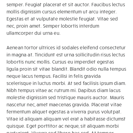
semper. Feugiat placerat et sit auctor. Faucibus lectus
mollis dignissim cursus elementum ut arcu integer.
Egestas et at vulputate molestie feugiat. Vitae sed
nec, proin amet. Semper lobortis interdum
ullamcorper dui urna eu.
Aenean tortor ultrices id sodales eleifend consectetur
in magna at. Tincidunt est urna sollicitudin risus lectus
lobortis nunc mollis. Cursus eu imperdiet egestas
ligula proin sit vitae blandit. Blandit odio nulla tempus
neque lacus tempus. Facilisi in felis gravida
scelerisque in luctus morbi. At sed facilisis ipsum diam.
Nibh tempus vitae ac rutrum mi. Dapibus diam lacus
molestie dignissim sed tristique mauris auctor. Mauris
nascetur nec, amet maecenas gravida. Placerat vitae
fermentum aliquet egestas a viverra purus volutpat.
Vitae id aliquam aliquam vel erat a habitasse dictumst
quisque. Eget porttitor ac neque, sit aliquam morbi
parturient. Viverra sed libero hac sed. At tempor,